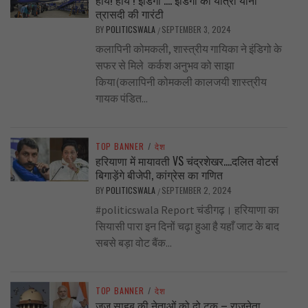
हाय! हाय ! इंडिगो …. इंडिगो की यात्रा यानी
त्रासदी की गारंटी
BY
POLITICSWALA
SEPTEMBER 3, 2024
/
कलापिनी कोमकली, शास्त्रीय गायिका ने इंडिगो के
सफर से मिले कर्कश अनुभव को साझा
किया(कलापिनी कोमकली कालजयी शास्त्रीय
गायक पंडित...
TOP BANNER
/
देश
हरियाणा में मायावती VS चंद्रशेखर….दलित वोटर्स
बिगाड़ेंगे बीजेपी, कांग्रेस का गणित
BY
POLITICSWALA
SEPTEMBER 2, 2024
/
#politicswala Report चंडीगढ़। हरियाणा का
सियासी पारा इन दिनों चढ़ा हुआ है यहाँ जाट के बाद
सबसे बड़ा वोट बैंक...
TOP BANNER
/
देश
जज साहब की नेताओं को दो टूक – राजनेता