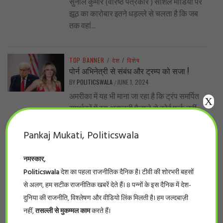
सुनील कुमार (वरिष्ठ पत्रकार ) सोशल मीडिया पर
झूठ का कारोबार इतने धड़ल्ले से चलता है कि जब
तक वहां...
TOP BANNER
/
देश
/
विशेष
पोर्न अभिनेत्री से संबंध और ट्रम्प को सजा !
BY
POLITICSWALA
JUNE 1, 2024
/
अमरीका में यह भी माना जा रहा है कि ट्रंप समर्पित
X
समर्थकों में इस अदालती फैसले से कोई फर्क नहीं...
Pankaj Mukati, Politicswala
TOP BANNER
/
प्रदेश
/
बड़ी खबर
नर्सिंग घोटाला… प्रदेश के 66 फर्जी नर्सिंग कॉलेजों
नमस्कार,
की सूची देखिये
Politicswala
देश का पहला राजनीतिक दैनिक है। टीवी की शोरभरी बहसों
BY
POLITICSWALA
MAY 28, 2024
/
से अलग, हम सटीक राजनीतिक खबरें देते हैं। 8 पन्नों के इस दैनिक में देश-
#politicswala Report भोपाल। लम्बे इंतज़ार के
दुनिया की राजनीति, विश्लेषण और वीडियो लिंक मिलती है। हम जल्दबाज़ी
बाद आखिर फर्जी नर्सिंग कॉलेजों की सूची सामने आ
नहीं,
तसल्ली से मुकम्मल काम
करते हैं।
ही गई। इंडियन नर्सिंग काउंसिलके...