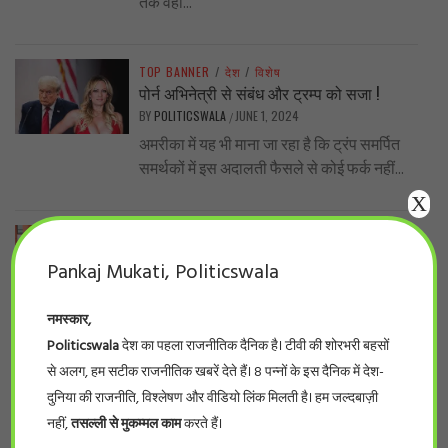
तक वहां...
TOP BANNER
/
देश
/
विशेष
पोर्न अभिनेत्री से संबंध और ट्रम्प को सजा !
BY
POLITICSWALA
JUNE 1, 2024
/
अमरीका में यह भी माना जा रहा है कि ट्रंप समर्पित
समर्थकों में इस अदालती फैसले से कोई फर्क नहीं...
X
TOP BANNER
/
प्रदेश
/
बड़ी खबर
नर्सिंग घोटाला… प्रदेश के 66 फर्जी नर्सिंग कॉलेजों
Pankaj Mukati, Politicswala
की सूची देखिये
BY
POLITICSWALA
MAY 28, 2024
/
नमस्कार,
#politicswala Report भोपाल। लम्बे इंतज़ार के
Politicswala
देश का पहला राजनीतिक दैनिक है। टीवी की शोरभरी बहसों
बाद आखिर फर्जी नर्सिंग कॉलेजों की सूची सामने आ
से अलग, हम सटीक राजनीतिक खबरें देते हैं। 8 पन्नों के इस दैनिक में देश-
ही गई। इंडियन नर्सिंग काउंसिलके...
दुनिया की राजनीति, विश्लेषण और वीडियो लिंक मिलती है। हम जल्दबाज़ी
नहीं,
तसल्ली से मुकम्मल काम
करते हैं।
TOP BANNER
/
प्रदेश
/
विशेष