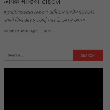
आपके मीडिया टाइटल
#politicswala report अमिताभ पाण्डेय पत्रकार
साथी जिस आर एन आई नंबर के दम पर अपना
By
Ritu Mishra
/
April 5, 2025
Search
for: