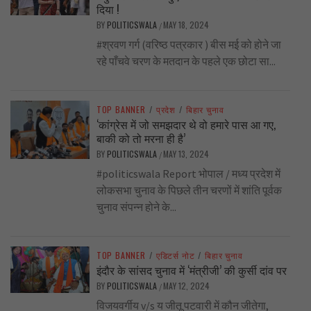
दिया !
BY
POLITICSWALA
MAY 18, 2024
/
#श्रवण गर्ग (वरिष्ठ पत्रकार ) बीस मई को होने जा
रहे पाँचवे चरण के मतदान के पहले एक छोटा सा...
TOP BANNER
/
प्रदेश
/
बिहार चुनाव
‘कांग्रेस में जो समझदार थे वो हमारे पास आ गए,
बाकी को तो मरना ही है’
BY
POLITICSWALA
MAY 13, 2024
/
#politicswala Report भोपाल / मध्य प्रदेश में
लोकसभा चुनाव के पिछले तीन चरणों में शांति पूर्वक
चुनाव संपन्न होने के...
TOP BANNER
/
एडिटर्स नोट
/
बिहार चुनाव
इंदौर के सांसद चुनाव में ‘मंत्रीजी’ की कुर्सी दांव पर
BY
POLITICSWALA
MAY 12, 2024
/
विजयवर्गीय v/s य जीतू पटवारी में कौन जीतेगा,