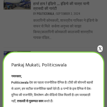
हाय! हाय ! इंडिगो …. इंडिगो की यात्रा यानी
त्रासदी की गारंटी
BY
POLITICSWALA
SEPTEMBER 3, 2024
/
कलापिनी कोमकली, शास्त्रीय गायिका ने इंडिगो के
सफर से मिले कर्कश अनुभव को साझा
किया(कलापिनी कोमकली कालजयी शास्त्रीय
गायक पंडित...
X
TOP BANNER
/
देश
हरियाणा में मायावती VS चंद्रशेखर….दलित वोटर्स
Pankaj Mukati, Politicswala
बिगाड़ेंगे बीजेपी, कांग्रेस का गणित
BY
POLITICSWALA
SEPTEMBER 2, 2024
/
नमस्कार,
#politicswala Report चंडीगढ़। हरियाणा का
सियासी पारा इन दिनों चढ़ा हुआ है यहाँ जाट के बाद
Politicswala
देश का पहला राजनीतिक दैनिक है। टीवी की शोरभरी बहसों
सबसे बड़ा वोट बैंक...
से अलग, हम सटीक राजनीतिक खबरें देते हैं। 8 पन्नों के इस दैनिक में देश-
दुनिया की राजनीति, विश्लेषण और वीडियो लिंक मिलती है। हम जल्दबाज़ी
नहीं,
तसल्ली से मुकम्मल काम
करते हैं।
TOP BANNER
/
देश