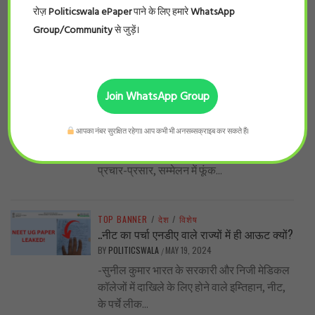
ही गई। इंडियन नर्सिंग काउंसिलके...
रोज़
Politicswala ePaper
पाने के लिए हमारे
WhatsApp
Group/Community
से जुड़ें।
TOP BANNER
/
प्रदेश
/
विशेष
शिव’राज’ के किसान का दर्द .. पूर्व मंत्री सेऋण
स्वीकृति पत्र मिलने के दो साल बाद भी नहीं मिला
Join WhatsApp Group
लोन !
BY
POLITICSWALA
MAY 27, 2024
/
आपका नंबर सुरक्षित रहेगा। आप कभी भी अनसब्सक्राइब कर सकते हैं।
हरीश मिश्र (वरिष्ठ पत्रकार ) यह सच है कि
शिवराज सरकार में लाखों-करोड़ों रुपए योजनाओं के
प्रचार-प्रसार, सम्मेलन में फूंक...
TOP BANNER
/
देश
/
विशेष
..नीट का पर्चा एनडीए वाले राज्यों में ही आऊट क्यों?
BY
POLITICSWALA
MAY 19, 2024
/
-सुनील कुमार भारत के सरकारी और निजी मेडिकल
कॉलेजों में दाखिले के लिए होने वाले इम्तिहान, नीट,
के पर्चे लीक...