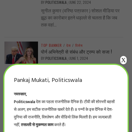
BY
POLITICSWALA
JUNE 22, 2024
/
सुनील कुमार (वरिष्ठ पत्रकार ) सोशल मीडिया पर
झूठ का कारोबार इतने धड़ल्ले से चलता है कि जब
तक वहां...
TOP BANNER
/
देश
/
विशेष
पोर्न अभिनेत्री से संबंध और ट्रम्प को सजा !
BY
POLITICSWALA
JUNE 1, 2024
X
/
अमरीका में यह भी माना जा रहा है कि ट्रंप समर्पित
समर्थकों में इस अदालती फैसले से कोई फर्क नहीं...
Pankaj Mukati, Politicswala
नमस्कार,
TOP BANNER
/
प्रदेश
/
बड़ी खबर
नर्सिंग घोटाला… प्रदेश के 66 फर्जी नर्सिंग कॉलेजों
Politicswala
देश का पहला राजनीतिक दैनिक है। टीवी की शोरभरी बहसों
की सूची देखिये
से अलग, हम सटीक राजनीतिक खबरें देते हैं। 8 पन्नों के इस दैनिक में देश-
BY
POLITICSWALA
MAY 28, 2024
/
दुनिया की राजनीति, विश्लेषण और वीडियो लिंक मिलती है। हम जल्दबाज़ी
#politicswala Report भोपाल। लम्बे इंतज़ार के
नहीं,
तसल्ली से मुकम्मल काम
करते हैं।
बाद आखिर फर्जी नर्सिंग कॉलेजों की सूची सामने आ