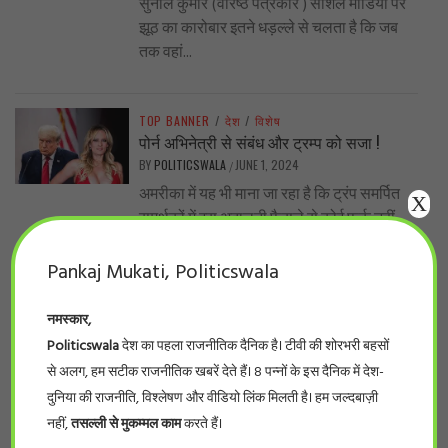
सुनील कुमार (वरिष्ठ पत्रकार ) सोशल मीडिया पर
झूठ का कारोबार इतने धड़ल्ले से चलता है कि जब
तक वहां...
TOP BANNER
/
देश
/
विशेष
पोर्न अभिनेत्री से संबंध और ट्रम्प को सजा !
BY
POLITICSWALA
JUNE 1, 2024
/
अमरीका में यह भी माना जा रहा है कि ट्रंप समर्पित
X
समर्थकों में इस अदालती फैसले से कोई फर्क नहीं...
Pankaj Mukati, Politicswala
TOP BANNER
/
प्रदेश
/
बड़ी खबर
नर्सिंग घोटाला… प्रदेश के 66 फर्जी नर्सिंग कॉलेजों
नमस्कार,
की सूची देखिये
Politicswala
देश का पहला राजनीतिक दैनिक है। टीवी की शोरभरी बहसों
BY
POLITICSWALA
MAY 28, 2024
/
से अलग, हम सटीक राजनीतिक खबरें देते हैं। 8 पन्नों के इस दैनिक में देश-
#politicswala Report भोपाल। लम्बे इंतज़ार के
दुनिया की राजनीति, विश्लेषण और वीडियो लिंक मिलती है। हम जल्दबाज़ी
बाद आखिर फर्जी नर्सिंग कॉलेजों की सूची सामने आ
नहीं,
तसल्ली से मुकम्मल काम
करते हैं।
ही गई। इंडियन नर्सिंग काउंसिलके...