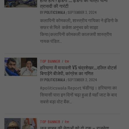
हाय! हाय ! इंडिगो …. इंडिगो की यात्रा यानी
त्रासदी की गारंटी
BY
POLITICSWALA
SEPTEMBER 3, 2024
/
कलापिनी कोमकली, शास्त्रीय गायिका ने इंडिगो के
सफर से मिले कर्कश अनुभव को साझा
किया(कलापिनी कोमकली कालजयी शास्त्रीय
गायक पंडित...
TOP BANNER
/
देश
हरियाणा में मायावती VS चंद्रशेखर….दलित वोटर्स
बिगाड़ेंगे बीजेपी, कांग्रेस का गणित
BY
POLITICSWALA
SEPTEMBER 2, 2024
/
#politicswala Report चंडीगढ़। हरियाणा का
सियासी पारा इन दिनों चढ़ा हुआ है यहाँ जाट के बाद
सबसे बड़ा वोट बैंक...
TOP BANNER
/
देश
जज साहब की नेताओं को दो टूक – राजनेता