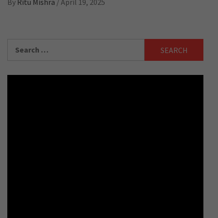
By
Ritu Mishra
/
April 19, 2025
Search
for: