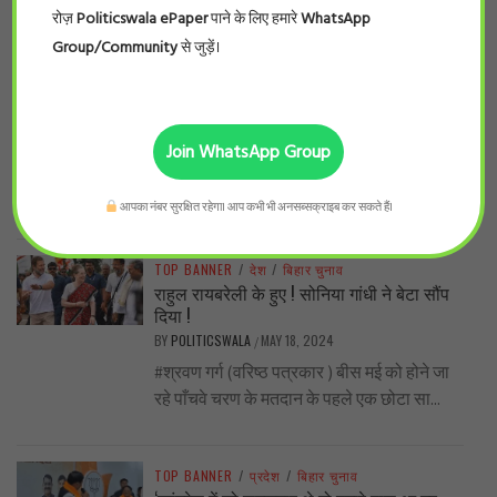
रोज़
Politicswala ePaper
पाने के लिए हमारे
WhatsApp
Group/Community
से जुड़ें।
TOP BANNER
/
देश
/
विशेष
..नीट का पर्चा एनडीए वाले राज्यों में ही आऊट क्यों?
BY
POLITICSWALA
MAY 19, 2024
/
-सुनील कुमार भारत के सरकारी और निजी मेडिकल
Join WhatsApp Group
कॉलेजों में दाखिले के लिए होने वाले इम्तिहान, नीट,
के पर्चे लीक...
आपका नंबर सुरक्षित रहेगा। आप कभी भी अनसब्सक्राइब कर सकते हैं।
TOP BANNER
/
देश
/
बिहार चुनाव
राहुल रायबरेली के हुए ! सोनिया गांधी ने बेटा सौंप
दिया !
BY
POLITICSWALA
MAY 18, 2024
/
#श्रवण गर्ग (वरिष्ठ पत्रकार ) बीस मई को होने जा
रहे पाँचवे चरण के मतदान के पहले एक छोटा सा...
TOP BANNER
/
प्रदेश
/
बिहार चुनाव