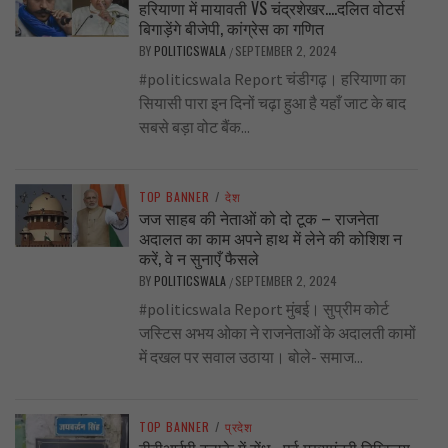
हरियाणा में मायावती VS चंद्रशेखर….दलित वोटर्स
बिगाड़ेंगे बीजेपी, कांग्रेस का गणित
BY
POLITICSWALA
SEPTEMBER 2, 2024
/
#politicswala Report चंडीगढ़। हरियाणा का
सियासी पारा इन दिनों चढ़ा हुआ है यहाँ जाट के बाद
सबसे बड़ा वोट बैंक...
TOP BANNER
/
देश
जज साहब की नेताओं को दो टूक – राजनेता
अदालत का काम अपने हाथ में लेने की कोशिश न
करें, वे न सुनाएँ फैसले
BY
POLITICSWALA
SEPTEMBER 2, 2024
/
#politicswala Report मुंबई। सुप्रीम कोर्ट
जस्टिस अभय ओका ने राजनेताओं के अदालती कामों
में दखल पर सवाल उठाया। बोले- समाज...
TOP BANNER
/
प्रदेश
वीवीआईपी इलाके में सेंध… पूर्व मुख्यमंत्री दिग्विजय