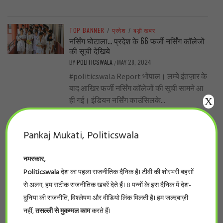
TOP BANNER
/
प्रदेश
/
बड़ी खबर
नर्सिंग घोटाला… प्रदेश के 66 फर्जी नर्सिंग कॉलेजों
की सूची देखिये
BY
POLITICSWALA
MAY 28, 2024
/
#politicswala Report भोपाल। लम्बे इंतज़ार के
बाद आखिर फर्जी नर्सिंग कॉलेजों की सूची सामने आ
X
ही गई। इंडियन नर्सिंग काउंसिलके...
Pankaj Mukati, Politicswala
TOP BANNER
/
प्रदेश
/
विशेष
शिव’राज’ के किसान का दर्द .. पूर्व मंत्री सेऋण
स्वीकृति पत्र मिलने के दो साल बाद भी नहीं मिला
नमस्कार,
लोन !
Politicswala
देश का पहला राजनीतिक दैनिक है। टीवी की शोरभरी बहसों
BY
POLITICSWALA
MAY 27, 2024
/
से अलग, हम सटीक राजनीतिक खबरें देते हैं। 8 पन्नों के इस दैनिक में देश-
हरीश मिश्र (वरिष्ठ पत्रकार ) यह सच है कि
दुनिया की राजनीति, विश्लेषण और वीडियो लिंक मिलती है। हम जल्दबाज़ी
शिवराज सरकार में लाखों-करोड़ों रुपए योजनाओं के
नहीं,
तसल्ली से मुकम्मल काम
करते हैं।
प्रचार-प्रसार, सम्मेलन में फूंक...