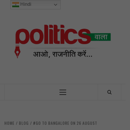
Skip
Hindi
to
content
POL
INDIA’S FIRST AND ONLY POLITICAL NEWS PORTAL
Primary
Menu
HOME
BLOG
#GO TO BANGALORE ON 26 AUGUST