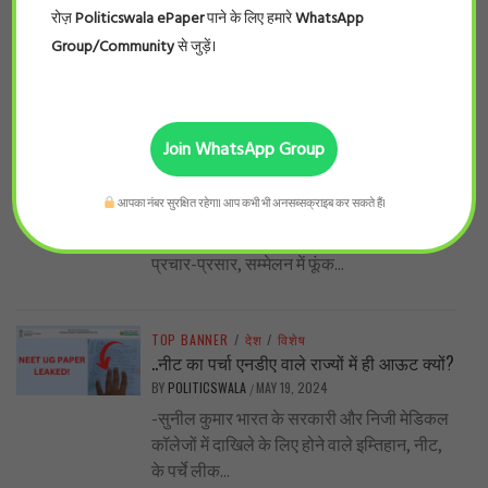
ही गई। इंडियन नर्सिंग काउंसिलके...
रोज़
Politicswala ePaper
पाने के लिए हमारे
WhatsApp
Group/Community
से जुड़ें।
TOP BANNER
/
प्रदेश
/
विशेष
शिव’राज’ के किसान का दर्द .. पूर्व मंत्री सेऋण
स्वीकृति पत्र मिलने के दो साल बाद भी नहीं मिला
Join WhatsApp Group
लोन !
BY
POLITICSWALA
MAY 27, 2024
/
आपका नंबर सुरक्षित रहेगा। आप कभी भी अनसब्सक्राइब कर सकते हैं।
हरीश मिश्र (वरिष्ठ पत्रकार ) यह सच है कि
शिवराज सरकार में लाखों-करोड़ों रुपए योजनाओं के
प्रचार-प्रसार, सम्मेलन में फूंक...
TOP BANNER
/
देश
/
विशेष
..नीट का पर्चा एनडीए वाले राज्यों में ही आऊट क्यों?
BY
POLITICSWALA
MAY 19, 2024
/
-सुनील कुमार भारत के सरकारी और निजी मेडिकल
कॉलेजों में दाखिले के लिए होने वाले इम्तिहान, नीट,
के पर्चे लीक...