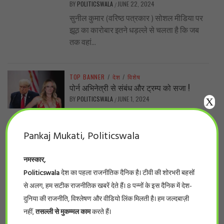
BY
POLITICSWALA
JUNE 22, 2024
/
सुनील कुमार (वरिष्ठ पत्रकार ) सोशल मीडिया पर
झूठ का कारोबार इतने धड़ल्ले से चलता है कि जब
तक वहां...
TOP BANNER
/
देश
/
विशेष
पोर्न अभिनेत्री से संबंध और ट्रम्प को सजा !
BY
POLITICSWALA
JUNE 1, 2024
X
/
अमरीका में यह भी माना जा रहा है कि ट्रंप समर्पित
समर्थकों में इस अदालती फैसले से कोई फर्क नहीं...
Pankaj Mukati, Politicswala
नमस्कार,
TOP BANNER
/
प्रदेश
/
बड़ी खबर
नर्सिंग घोटाला… प्रदेश के 66 फर्जी नर्सिंग कॉलेजों
Politicswala
देश का पहला राजनीतिक दैनिक है। टीवी की शोरभरी बहसों
की सूची देखिये
से अलग, हम सटीक राजनीतिक खबरें देते हैं। 8 पन्नों के इस दैनिक में देश-
BY
POLITICSWALA
MAY 28, 2024
/
दुनिया की राजनीति, विश्लेषण और वीडियो लिंक मिलती है। हम जल्दबाज़ी
#politicswala Report भोपाल। लम्बे इंतज़ार के
नहीं,
तसल्ली से मुकम्मल काम
करते हैं।
बाद आखिर फर्जी नर्सिंग कॉलेजों की सूची सामने आ