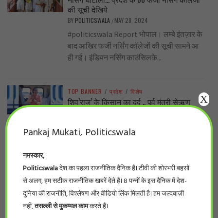
की सूची देखिये
BY
POLITICSWALA
MAY 28, 2024
/
#politicswala Report भोपाल। लम्बे इंतज़ार के
बाद आखिर फर्जी नर्सिंग कॉलेजों की सूची सामने आ
ही गई। इंडियन नर्सिंग काउंसिलके...
TOP BANNER
/
प्रदेश
/
विशेष
X
शिव’राज’ के किसान का दर्द .. पूर्व मंत्री सेऋण
स्वीकृति पत्र मिलने के दो साल बाद भी नहीं मिला
लोन !
Pankaj Mukati, Politicswala
BY
POLITICSWALA
MAY 27, 2024
/
हरीश मिश्र (वरिष्ठ पत्रकार ) यह सच है कि
नमस्कार,
शिवराज सरकार में लाखों-करोड़ों रुपए योजनाओं के
Politicswala
देश का पहला राजनीतिक दैनिक है। टीवी की शोरभरी बहसों
प्रचार-प्रसार, सम्मेलन में फूंक...
से अलग, हम सटीक राजनीतिक खबरें देते हैं। 8 पन्नों के इस दैनिक में देश-
दुनिया की राजनीति, विश्लेषण और वीडियो लिंक मिलती है। हम जल्दबाज़ी
TOP BANNER
/
देश
/
विशेष
नहीं,
तसल्ली से मुकम्मल काम
करते हैं।
..नीट का पर्चा एनडीए वाले राज्यों में ही आऊट क्यों?