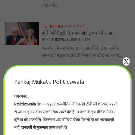
तक वहां...
TOP BANNER
/
देश
/
विशेष
पोर्न अभिनेत्री से संबंध और ट्रम्प को सजा !
BY
POLITICSWALA
JUNE 1, 2024
/
अमरीका में यह भी माना जा रहा है कि ट्रंप समर्पित
समर्थकों में इस अदालती फैसले से कोई फर्क नहीं...
X
TOP BANNER
/
प्रदेश
/
बड़ी खबर
Pankaj Mukati, Politicswala
नर्सिंग घोटाला… प्रदेश के 66 फर्जी नर्सिंग कॉलेजों
की सूची देखिये
नमस्कार,
BY
POLITICSWALA
MAY 28, 2024
/
Politicswala
देश का पहला राजनीतिक दैनिक है। टीवी की शोरभरी बहसों
#politicswala Report भोपाल। लम्बे इंतज़ार के
बाद आखिर फर्जी नर्सिंग कॉलेजों की सूची सामने आ
से अलग, हम सटीक राजनीतिक खबरें देते हैं। 8 पन्नों के इस दैनिक में देश-
ही गई। इंडियन नर्सिंग काउंसिलके...
दुनिया की राजनीति, विश्लेषण और वीडियो लिंक मिलती है। हम जल्दबाज़ी
नहीं,
तसल्ली से मुकम्मल काम
करते हैं।