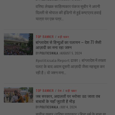
वरिष्ठ लेखक साहित्यकार पंकज सुबीर ने अपनी
दिल्ली से भोपाल की इंडिगो से हुई कष्टप्रद हवाई
यात्रा पर एक पत्र...
TOP BANNER
/
बड़ी खबर
बांग्लादेश से हिन्दुओं का पलायन – देश 71 जैसी
आज़ादी का मना रहा जश्न
BY
POLITICSWALA
AUGUST 5, 2024
/
#politicsala Report ढाका। बांग्लादेश में तख्ता
पलट के बाद अवाम दूसरी आज़ादी जैसा महसूस कर
रही है। वो जश्न मना...
TOP BANNER
/
देश
/
बड़ी खबर
जब सरकार, अदालतों पर भरोसा उठ जाता तब
बाबाबों के यहाँ जुटती है भीड़
BY
POLITICSWALA
JULY 4, 2024
/
सुनील कुमार (वरिष्ठ पत्रकार ) हिन्दू धर्म के बाबा या