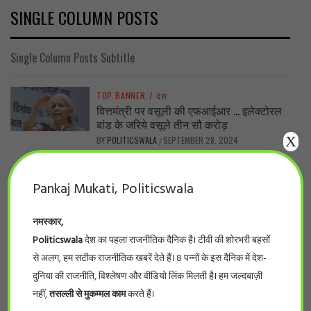
SINGLE COLUMN POSTS
Single Column Posts Subtitle
TOP BANNER
/
देश
वित्तमंत्री पर वसूली की एफआईआर … इलेक्टोरल
बांड के जरिये वसूले तीन सौ करोड़
X
BY
POLITICSWALA
SEPTEMBER 28, 2024
/
पॉलिटिक्सवाला रिपोर्ट बेंगलुरु। कर्नाटक से एक
बड़ी खबर हैं। शुक्रवार को मुख्यमंत्री सिद्धारमैया पर
Pankaj Mukati, Politicswala
एफआईआर दर्ज हुई। शुक्रवार को ही...
नमस्कार,
Politicswala
देश का पहला राजनीतिक दैनिक है। टीवी की शोरभरी बहसों
TOP BANNER
/
विशेष
हाय! हाय ! इंडिगो …. इंडिगो की यात्रा यानी
से अलग, हम सटीक राजनीतिक खबरें देते हैं। 8 पन्नों के इस दैनिक में देश-
त्रासदी की गारंटी
दुनिया की राजनीति, विश्लेषण और वीडियो लिंक मिलती है। हम जल्दबाज़ी
BY
POLITICSWALA
SEPTEMBER 3, 2024
/
नहीं,
तसल्ली से मुकम्मल काम
करते हैं।
कलापिनी कोमकली, शास्त्रीय गायिका ने इंडिगो के