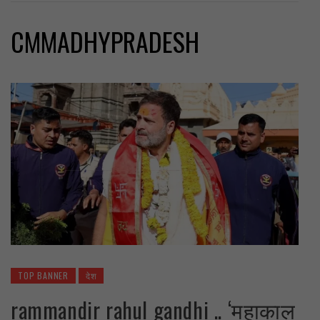
CMMADHYPRADESH
TOP BANNER
देश
rammandir rahul gandhi .. ‘महाकाल