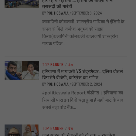
हाय! हाय ! इंडिगो …. इंडिगो की यात्रा यानी
त्रासदी की गारंटी
BY
POLITICSWALA
SEPTEMBER 3, 2024
/
कलापिनी कोमकली, शास्त्रीय गायिका ने इंडिगो के
सफर से मिले कर्कश अनुभव को साझा
किया(कलापिनी कोमकली कालजयी शास्त्रीय
गायक पंडित...
TOP BANNER
/
देश
हरियाणा में मायावती VS चंद्रशेखर….दलित वोटर्स
बिगाड़ेंगे बीजेपी, कांग्रेस का गणित
BY
POLITICSWALA
SEPTEMBER 2, 2024
/
#politicswala Report चंडीगढ़। हरियाणा का
सियासी पारा इन दिनों चढ़ा हुआ है यहाँ जाट के बाद
सबसे बड़ा वोट बैंक...
TOP BANNER
/
देश
जज साहब की नेताओं को दो टूक – राजनेता