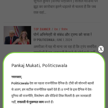
सुनील कुमार (वरिष्ठ पत्रकार ) सोशल मीडिया पर
झूठ का कारोबार इतने धड़ल्ले से चलता है कि जब
तक वहां...
TOP BANNER
/
देश
/
विशेष
पोर्न अभिनेत्री से संबंध और ट्रम्प को सजा !
BY
POLITICSWALA
JUNE 1, 2024
/
अमरीका में यह भी माना जा रहा है कि ट्रंप समर्पित
X
समर्थकों में इस अदालती फैसले से कोई फर्क नहीं...
Pankaj Mukati, Politicswala
TOP BANNER
/
प्रदेश
/
बड़ी खबर
नर्सिंग घोटाला… प्रदेश के 66 फर्जी नर्सिंग कॉलेजों
नमस्कार,
की सूची देखिये
Politicswala
देश का पहला राजनीतिक दैनिक है। टीवी की शोरभरी बहसों
BY
POLITICSWALA
MAY 28, 2024
/
से अलग, हम सटीक राजनीतिक खबरें देते हैं। 8 पन्नों के इस दैनिक में देश-
#politicswala Report भोपाल। लम्बे इंतज़ार के
दुनिया की राजनीति, विश्लेषण और वीडियो लिंक मिलती है। हम जल्दबाज़ी
बाद आखिर फर्जी नर्सिंग कॉलेजों की सूची सामने आ
नहीं,
तसल्ली से मुकम्मल काम
करते हैं।
ही गई। इंडियन नर्सिंग काउंसिलके...