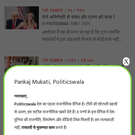
TOP BANNER
/
देश
/
विशेष
पोर्न अभिनेत्री से संबंध और ट्रम्प को सजा !
BY
POLITICSWALA
JUNE 1, 2024
/
अमरीका में यह भी माना जा रहा है कि ट्रंप समर्पित
समर्थकों में इस अदालती फैसले से कोई फर्क नहीं...
X
TOP BANNER
/
प्रदेश
/
बड़ी खबर
नर्सिंग घोटाला… प्रदेश के 66 फर्जी नर्सिंग कॉलेजों
की सूची देखिये
BY
POLITICSWALA
MAY 28, 2024
Pankaj Mukati, Politicswala
/
#politicswala Report भोपाल। लम्बे इंतज़ार के
बाद आखिर फर्जी नर्सिंग कॉलेजों की सूची सामने आ
नमस्कार,
ही गई। इंडियन नर्सिंग काउंसिलके...
Politicswala
देश का पहला राजनीतिक दैनिक है। टीवी की शोरभरी बहसों
से अलग, हम सटीक राजनीतिक खबरें देते हैं। 8 पन्नों के इस दैनिक में देश-
दुनिया की राजनीति, विश्लेषण और वीडियो लिंक मिलती है। हम जल्दबाज़ी
TOP BANNER
/
प्रदेश
/
विशेष
नहीं,
तसल्ली से मुकम्मल काम
करते हैं।
शिव’राज’ के किसान का दर्द .. पूर्व मंत्री सेऋण