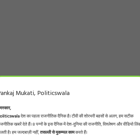
ankaj Mukati, Politicswala
मस्कार,
oliticswala
देश का पहला राजनीतिक दैनिक है। टीवी की शोरभरी बहसों से अलग, हम सटीक
ाजनीतिक खबरें देते हैं। 8 पन्नों के इस दैनिक में देश-दुनिया की राजनीति, विश्लेषण और वीडियो लिं
िलती है। हम जल्दबाज़ी नहीं,
तसल्ली से मुकम्मल काम
करते हैं।