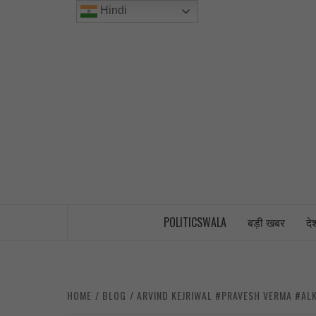
Skip
Hindi
to
content
INDIA’S FIRST AND ONLY POLITICAL 
POLITICSWALA
बड़ी खबर
दे
HOME
BLOG
ARVIND KEJRIWAL #PRAVESH VERMA #AL