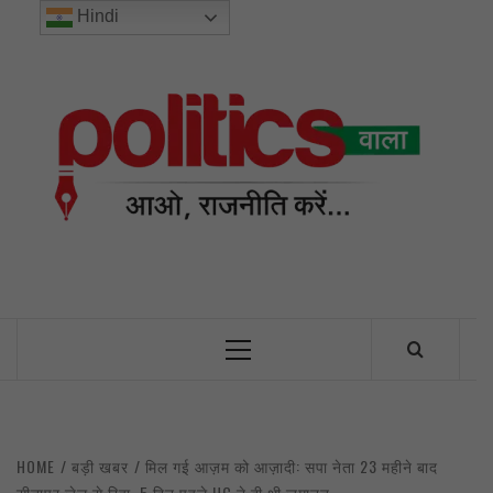
Skip
Hindi
to
content
POL
INDIA’S FIRST AND ONLY POLITICAL NEWS PORTAL
Primary
Menu
HOME
बड़ी खबर
मिल गई आज़म को आज़ादी: सपा नेता 23 महीने बाद
सीतापुर जेल से रिहा, 5 दिन पहले HC ने दी थी जमानत