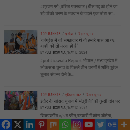
#श्रवण गर्ग (वरिष्ठ पत्रकार ) बीस मई को होने जा
रहे पाँचवे चरण के मतदान के पहले एक छोटा सा...
TOP BANNER
/
प्रदेश
/
बिहार चुनाव
‘कांग्रेस में जो समझदार थे वो हमारे पास आ गए,
बाकी को तो मरना ही है’
BY
POLITICSWALA
MAY 13, 2024
/
#politicswala Report भोपाल / मध्य प्रदेश में
लोकसभा चुनाव के पिछले तीन चरणों में शांति पूर्वक
चुनाव संपन्न होने के...
TOP BANNER
/
एडिटर्स नोट
/
बिहार चुनाव
इंदौर के सांसद चुनाव में ‘मंत्रीजी’ की कुर्सी दांव पर
BY
POLITICSWALA
MAY 12, 2024
/
विजयवर्गीय v/s य जीतू पटवारी में कौन जीतेगा,
नामांकन वापसी से बीजेपी ने झटका दिया तो ‘नोटा’
के दांव से...