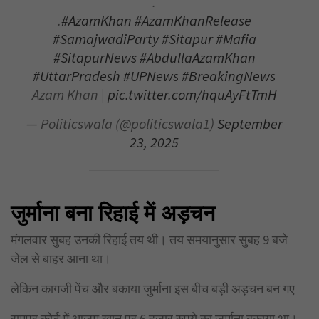
.
.
#AzamKhan
#AzamKhanRelease
#SamajwadiParty
#Sitapur
#Mafia
#SitapurNews
#AbdullaAzamKhan
#UttarPradesh
#UPNews
#BreakingNews
Azam Khan |
pic.twitter.com/hquAyFtTmH
— Politicswala (@politicswala1)
September
23, 2025
जुर्माना बना रिहाई में अड़चन
मंगलवार सुबह उनकी रिहाई तय थी। तय समयानुसार सुबह 9 बजे
जेल से बाहर आना था।
लेकिन कागजी पेंच और बकाया जुर्माना इस बीच बड़ी अड़चन बन गए
रामपुर कोर्ट में आज़म खान पर 6 हजार रुपये का जुर्माना बकाया था।