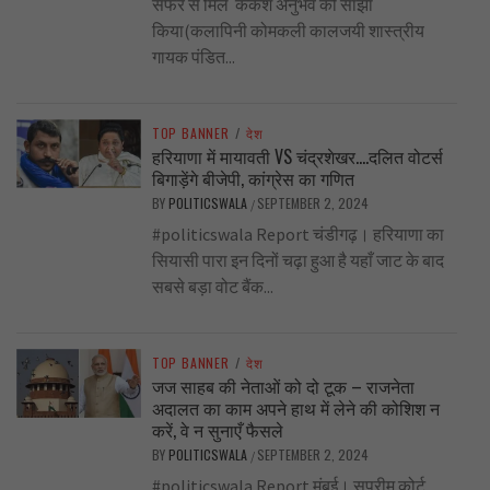
सफर से मिले कर्कश अनुभव को साझा
किया(कलापिनी कोमकली कालजयी शास्त्रीय
गायक पंडित...
TOP BANNER
/
देश
हरियाणा में मायावती VS चंद्रशेखर….दलित वोटर्स
बिगाड़ेंगे बीजेपी, कांग्रेस का गणित
BY
POLITICSWALA
SEPTEMBER 2, 2024
/
#politicswala Report चंडीगढ़। हरियाणा का
सियासी पारा इन दिनों चढ़ा हुआ है यहाँ जाट के बाद
सबसे बड़ा वोट बैंक...
TOP BANNER
/
देश
जज साहब की नेताओं को दो टूक – राजनेता
अदालत का काम अपने हाथ में लेने की कोशिश न
करें, वे न सुनाएँ फैसले
BY
POLITICSWALA
SEPTEMBER 2, 2024
/
#politicswala Report मुंबई। सुप्रीम कोर्ट