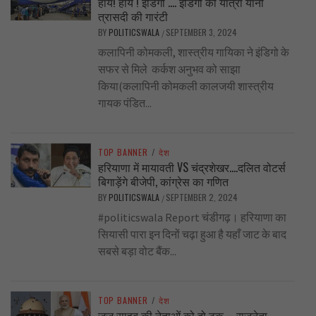
हाय! हाय ! इंडिगो …. इंडिगो की यात्रा यानी
त्रासदी की गारंटी
BY
POLITICSWALA
SEPTEMBER 3, 2024
/
कलापिनी कोमकली, शास्त्रीय गायिका ने इंडिगो के
सफर से मिले कर्कश अनुभव को साझा
किया(कलापिनी कोमकली कालजयी शास्त्रीय
गायक पंडित...
TOP BANNER
/
देश
हरियाणा में मायावती VS चंद्रशेखर….दलित वोटर्स
बिगाड़ेंगे बीजेपी, कांग्रेस का गणित
BY
POLITICSWALA
SEPTEMBER 2, 2024
/
#politicswala Report चंडीगढ़। हरियाणा का
सियासी पारा इन दिनों चढ़ा हुआ है यहाँ जाट के बाद
सबसे बड़ा वोट बैंक...
TOP BANNER
/
देश
जज साहब की नेताओं को दो टूक – राजनेता