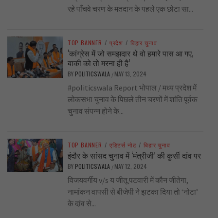
रहे पाँचवे चरण के मतदान के पहले एक छोटा सा...
TOP BANNER
/
प्रदेश
/
बिहार चुनाव
‘कांग्रेस में जो समझदार थे वो हमारे पास आ गए,
बाकी को तो मरना ही है’
BY
POLITICSWALA
MAY 13, 2024
/
#politicswala Report भोपाल / मध्य प्रदेश में
लोकसभा चुनाव के पिछले तीन चरणों में शांति पूर्वक
चुनाव संपन्न होने के...
TOP BANNER
/
एडिटर्स नोट
/
बिहार चुनाव
इंदौर के सांसद चुनाव में ‘मंत्रीजी’ की कुर्सी दांव पर
BY
POLITICSWALA
MAY 12, 2024
/
विजयवर्गीय v/s य जीतू पटवारी में कौन जीतेगा,
नामांकन वापसी से बीजेपी ने झटका दिया तो ‘नोटा’
के दांव से...