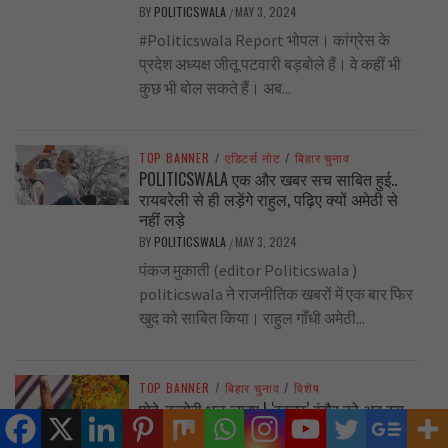
BY
POLITICSWALA
MAY 3, 2024
/
#Politicswala Report भोपल। कांग्रेस के
प्रदेश अध्यक्ष जीतू पटवारी बड़बोले हैं। वे कहीं भी
कुछ भी बोल सकते हैं। अब...
TOP BANNER
/
एडिटर्स नोट
/
बिहार चुनाव
POLITICSWALA एक और खबर सच साबित हुई..
रायबरेली से ही लड़ेंगे राहुल, पढ़िए क्यों अमेठी से
नहीं लड़े
BY
POLITICSWALA
MAY 3, 2024
/
पंकज मुकाती (editor Politicswala )
politicswala ने राजनीतिक खबरों में एक बार फिर
खुद को साबित किया। राहुल गाँधी अमेठी...
TOP BANNER
/
बिहार चुनाव
/
विशेष
पोहे-कचोरी भूल जाइए ! ‘स्वच्छ’ इंदौर को अब इस
अक्षय ‘शर्म’ के लिए याद रखिए !