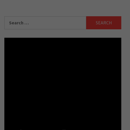
Search
for: