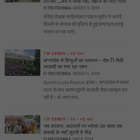
लीजिये …..बस में जगह नहीं, जहाज की सीट गीली
BY
POLITICSWALA
AUGUST 9, 2024
/
वरिष्ठ लेखक साहित्यकार पंकज सुबीर ने अपनी
दिल्ली से भोपाल की इंडिगो से हुई कष्टप्रद हवाई
यात्रा पर एक पत्र...
TOP BANNER
/
बड़ी खबर
बांग्लादेश से हिन्दुओं का पलायन – देश 71 जैसी
आज़ादी का मना रहा जश्न
BY
POLITICSWALA
AUGUST 5, 2024
/
#politicsala Report ढाका। बांग्लादेश में तख्ता
पलट के बाद अवाम दूसरी आज़ादी जैसा महसूस कर
रही है। वो जश्न मना...
TOP BANNER
/
देश
/
बड़ी खबर
जब सरकार, अदालतों पर भरोसा उठ जाता तब
बाबाबों के यहाँ जुटती है भीड़
BY
POLITICSWALA
JULY 4, 2024
/