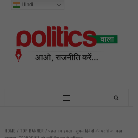
Skip
Hindi
to
content
POL
INDIA’S FIRST AND ONLY POLITICAL NEWS PORTAL
Primary
Menu
HOME
TOP BANNER
पहलगाम हमला- शुभम द्विवेदी की पत्नी का बड़ा
खुलासा, TERRORIST को वहीं दिए गए थे हथियार