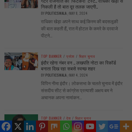
गटर राजनीति का ‘फिटकरी’ टेस्ट.. राधिका खेड़ा से
निकली है तो बात दूर तलक जाएगी..
BY
POLITICSWALA
MAY 8, 2024
/
राधिका खेड़ा अपने साथ कई किस्म की बदसलूकी
की बात कहती हैं, रात में होटल के कमरे के दरवाजे
पीटने...
TOP BANNER
/
प्रदेश
/
बिहार चुनाव
इंदौर रहेगा नंबर वन .. लखपति नोटा का रिकॉर्ड
बनाता दिख रहा सबसे स्वच्छ शहर
BY
POLITICSWALA
MAY 4, 2024
/
विपिन नीमा इंदौर। लोकसभा के चलते चुनाव में इंदौर
संसदीय सीट से कांग्रेस प्रत्याशी अक्षय बम ने
अचानक अपना नामांकन...
TOP BANNER
/
देश
/
बिहार चुनाव
कांग्रेस के एक और प्रत्याशी ने लिया नाम वापस …
पार्टी पैसा ही नहीं दे रही, प्रचार कैसे करूँ,जानिये