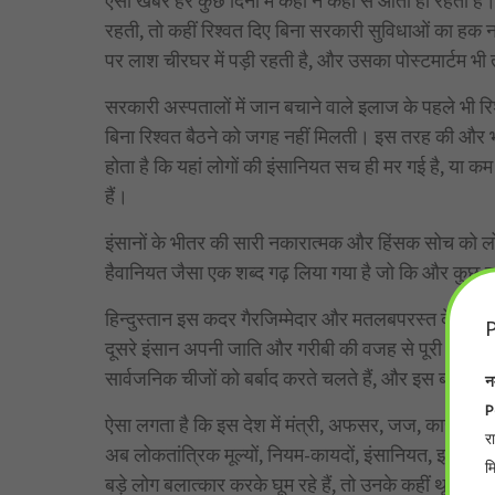
ऐसी खबरें हर कुछ दिनों में कहीं न कहीं से आती ही रहती ह
रहती, तो कहीं रिश्वत दिए बिना सरकारी सुविधाओं का हक नह
पर लाश चीरघर में पड़ी रहती है, और उसका पोस्टमार्टम भी
सरकारी अस्पतालों में जान बचाने वाले इलाज के पहले भी रिश्
बिना रिश्वत बैठने को जगह नहीं मिलती। इस तरह की और भी बह
होता है कि यहां लोगों की इंसानियत सच ही मर गई है, या कम
हैं।
इंसानों के भीतर की सारी नकारात्मक और हिंसक सोच को लो
हैवानियत जैसा एक शब्द गढ़ लिया गया है जो कि और कुछ नहीं
हिन्दुस्तान इस कदर गैरजिम्मेदार और मतलबपरस्त देश हो गय
P
दूसरे इंसान अपनी जाति और गरीबी की वजह से पूरी जिंदगी 
सार्वजनिक चीजों को बर्बाद करते चलते हैं, और इस बात की 
न
P
ऐसा लगता है कि इस देश में मंत्री, अफसर, जज, कारोबारी, औ
र
अब लोकतांत्रिक मूल्यों, नियम-कायदों, इंसानियत, इन सबक
म
बड़े लोग बलात्कार करके घूम रहे हैं, तो उनके कहीं थूक देने को