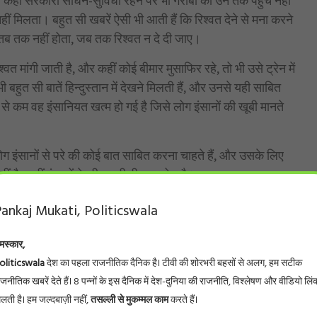
ैं। कहीं सरकारी साधन-सुविधा रहने पर भी गरीबों की उन तक पहुंच नहीं
ीं मिलता। बहुत सी खबरें ऐसी भी आती हैं कि रिश्वत देने से मना करने
 तब तक नहीं होता, जब तक रिश्वत न दे दी जाए।
वत मांगी जाती है, और कहीं कोई बीमार मुसाफिर रहे, तो भी उसे ट्रेन में
ुत सी बातें हिन्दुस्तान में देखने मिलती हैं, और उनसे यही साबित
 से कम वह इंसानियत खत्म हो गई है जिसे लोग इंसानों की खूबी मानते
ग इंसानों से परे की कोई बात साबित करना चाहते हैं, और उसके लिए
 है, इन्हीं इंसानों के भीतर की ही एक सोच है।
ा है कि लोग गंदगी फैलाते यह नहीं सोचते कि उन्हीं की तरह के कुछ
ankaj Mukati, Politicswala
इस गंदगी को साफ करते गुजार देंगे। लोग सार्वजनिक जगहों,
तरफ से पूरी तरह बेपरवाह रहते हैं कि इसकी लागत उन्हीं पर आनी है।
मस्कार,
oliticswala
देश का पहला राजनीतिक दैनिक है। टीवी की शोरभरी बहसों से अलग, हम सटीक
र बाकी तमाम चर्चित लोगों के भ्रष्टाचार को देखकर लोगों के मन में
ाजनीतिक खबरें देते हैं। 8 पन्नों के इस दैनिक में देश-दुनिया की राजनीति, विश्लेषण और वीडियो लिं
े लिए एक बड़ी हिकारत घर कर गई है। लोगों को लगता है कि जब बड़े-
िलती है। हम जल्दबाज़ी नहीं,
तसल्ली से मुकम्मल काम
करते हैं।
 मुद्दा क्यों बनाया जा रहा है?