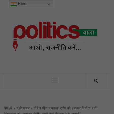
Skip
Hindi
to
content
POL
INDIA’S FIRST AND ONLY POLITICAL NEWS PORTAL
Primary
Menu
HOME
बड़ी खबर
नोबेल पीस प्राइज: ट्रंप को हराकर विजेता बनीं
वेनेज़ुएला की ‘आयरन लेडी’, जानें कैसे मिलता है ये अवार्ड?