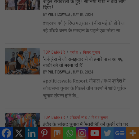
राहुल रायबरेली के हुए ! सोनिया गांधी ने बेटा सौंप
दिया !
BY
POLITICSWALA
MAY 18, 2024
/
#श्रवण गर्ग (वरिष्ठ पत्रकार ) बीस मई को होने जा
रहे पाँचवे चरण के मतदान के पहले एक छोटा सा...
TOP BANNER
/
प्रदेश
/
बिहार चुनाव
‘कांग्रेस में जो समझदार थे वो हमारे पास आ गए,
बाकी को तो मरना ही है’
BY
POLITICSWALA
MAY 13, 2024
/
#politicswala Report भोपाल / मध्य प्रदेश में
लोकसभा चुनाव के पिछले तीन चरणों में शांति पूर्वक
चुनाव संपन्न होने के...
TOP BANNER
/
एडिटर्स नोट
/
बिहार चुनाव
इंदौर के सांसद चुनाव में ‘मंत्रीजी’ की कुर्सी दांव पर
BY
POLITICSWALA
MAY 12, 2024
/