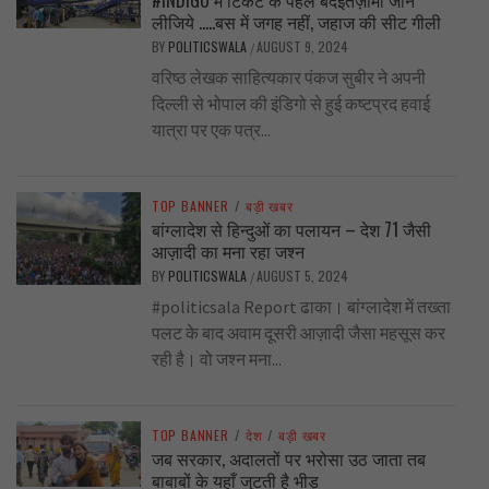
#INDIGO में टिकट के पहले बदइंतज़ामी जान
लीजिये …..बस में जगह नहीं, जहाज की सीट गीली
BY
POLITICSWALA
AUGUST 9, 2024
/
वरिष्ठ लेखक साहित्यकार पंकज सुबीर ने अपनी
दिल्ली से भोपाल की इंडिगो से हुई कष्टप्रद हवाई
यात्रा पर एक पत्र...
TOP BANNER
/
बड़ी खबर
बांग्लादेश से हिन्दुओं का पलायन – देश 71 जैसी
आज़ादी का मना रहा जश्न
BY
POLITICSWALA
AUGUST 5, 2024
/
#politicsala Report ढाका। बांग्लादेश में तख्ता
पलट के बाद अवाम दूसरी आज़ादी जैसा महसूस कर
रही है। वो जश्न मना...
TOP BANNER
/
देश
/
बड़ी खबर
जब सरकार, अदालतों पर भरोसा उठ जाता तब
बाबाबों के यहाँ जुटती है भीड़