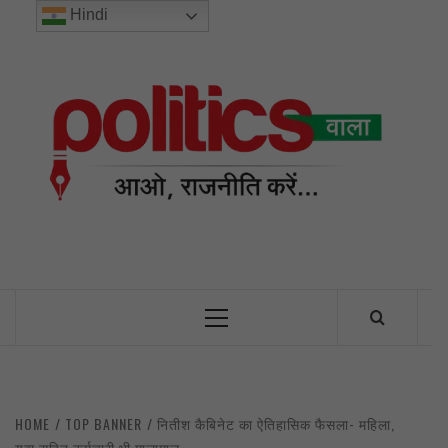
Skip
Hindi
to
content
POL
INDIA’S FIRST AND ONLY POLITICAL NEWS PORTAL
Primary
Menu
HOME
TOP BANNER
नितीश कैबिनेट का ऐतिहासिक फैसला- महिला,
युवा सहित कर्मचारी भी मालामाल