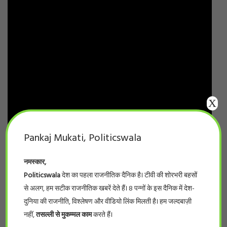
X
Pankaj Mukati, Politicswala
नमस्कार,
ARCHIVES
Politicswala
देश का पहला राजनीतिक दैनिक है। टीवी की शोरभरी बहसों
से अलग, हम सटीक राजनीतिक खबरें देते हैं। 8 पन्नों के इस दैनिक में देश-
Archives
दुनिया की राजनीति, विश्लेषण और वीडियो लिंक मिलती है। हम जल्दबाज़ी
नहीं,
तसल्ली से मुकम्मल काम
करते हैं।