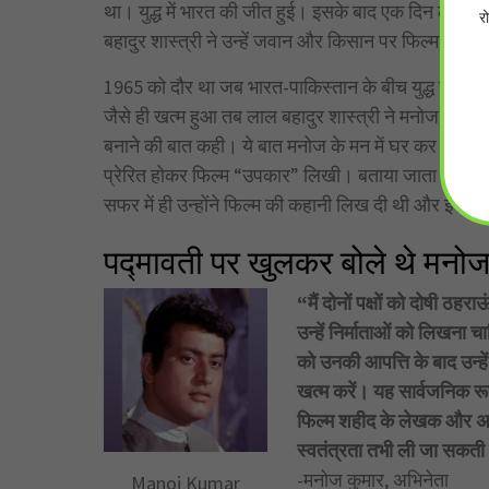
था। युद्ध में भारत की जीत हुई। इसके बाद एक दिन लाल बह
र
बहादुर शास्त्री ने उन्हें जवान और किसान पर फिल्म बनान
1965 को दौर था जब भारत-पाकिस्तान के बीच युद्ध चल रहा 
जैसे ही खत्म हुआ तब लाल बहादुर शास्त्री ने मनोज कुमार 
बनाने की बात कही। ये बात मनोज के मन में घर कर गई। फि
प्रेरित होकर फिल्म “उपकार” लिखी। बताया जाता है कि मनो
सफर में ही उन्होंने फिल्म की कहानी लिख दी थी और इसक
पद्मावती पर खुलकर बोले थे मनोज
“मैं दोनों पक्षों को दोषी ठ
उन्हें निर्माताओं को लिखना च
को उनकी आपत्ति के बाद उन्हे
खत्म करें। यह सार्वजनिक रू
फिल्म शहीद के लेखक और अभि
स्वतंत्रता तभी ली जा सकती 
-मनोज कुमार, अभिनेता
Manoj Kumar