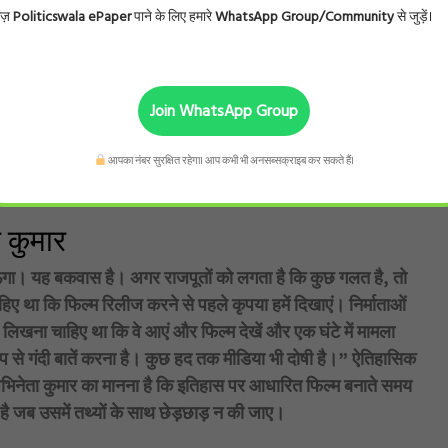
ादुर शास्त्री और मनोज कुमार की दिल्ली में मुलाकात हुई। तब लाल
ोज़
Politicswala ePaper
पाने के लिए हमारे
WhatsApp Group/Community
से जुड़ें।
े की सलाह दी।
था। उस समय तत्कालीन प्रधानमंत्री लाल बहादुर शास्त्री थे। युद्ध
से मुलाकात की और इस युद्ध के दौरान हुई परेशानियों पर एक फिल्म
Join WhatsApp Group
र उन्होंने लाल बहादुर शास्त्री के नारा “जय जवान, जय किसान” से
ज कुमार ने तब दिल्ली से मुंबई के लिए रवाना हुए और इस 24 घंटे के
आपका नंबर सुरक्षित रहेगा। आप कभी भी अनसब्सक्राइब कर सकते हैं।
ा नाम ‘उपकार’ रखा।
 कुमार
हराऊंगा। यह बकवास है। अगर राजपूतों को लगता है कि कुछ गलत है, तो
ाहिए था कि फिल्म रिलीज करने से पहले कृपया हमें दिखाएं। निर्माताओं
ं लिखना चाहिए था कि वे आएं और फिल्म देखें और एक घंटे में मामला
प से गंदी बातें करना है। कुछ हद तक मीडिया भी दोषी है।” ऐतिहासिक
नेता कुमार का मानना ​​है कि इतिहास पर आधारित फिल्म बनाते समय
है जब उसमें तथ्यों के साथ छेड़छाड़ न की जाए।