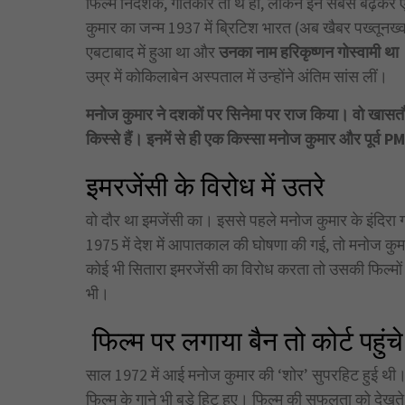
फिल्म निर्देशक, गीतकार तो थे ही, लेकिन इन सबसे बढ़कर 
कुमार का जन्म 1937 में ब्रिटिश भारत (अब खैबर पख्तूनख्वा
एबटाबाद में हुआ था और
उनका नाम हरिकृष्णन गोस्वामी था ।
उम्र में कोकिलाबेन अस्पताल में उन्होंने अंतिम सांस लीं।
मनोज कुमार ने दशकों पर सिनेमा पर राज किया। वो खासतौर प
किस्से हैं। इनमें से ही एक किस्सा मनोज कुमार और पूर्व PM इ
इमरजेंसी के विरोध में उतरे
वो दौर था इमजेंसी का। इससे पहले मनोज कुमार के इंदिरा 
1975 में देश में आपातकाल की घोषणा की गई, तो मनोज कुम
कोई भी सितारा इमरजेंसी का विरोध करता तो उसकी फिल्मो
भी।
फिल्म पर लगाया बैन तो कोर्ट पहुंचे
साल 1972 में आई मनोज कुमार की ‘शोर’ सुपरहिट हुई थी। व
फिल्म के गाने भी बड़े हिट हुए। फिल्म की सफलता को देखत