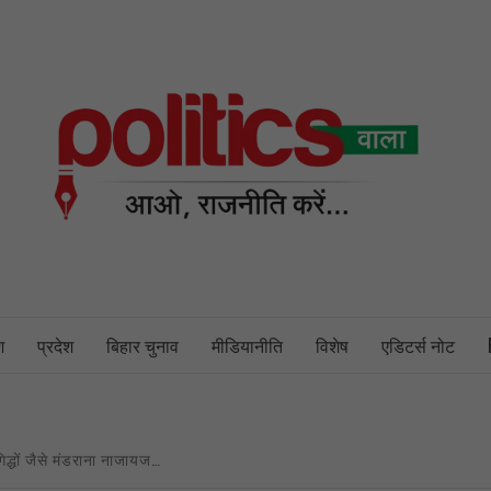
PO
NEWS PORTAL
श
प्रदेश
बिहार चुनाव
मीडियानीति
विशेष
एडिटर्स नोट
िद्धों जैसे मंडराना नाजायज…