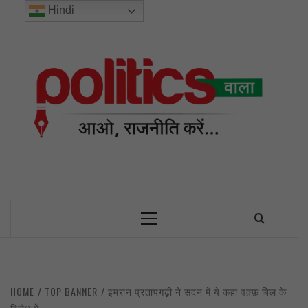
Skip
Hindi
to
content
POL
INDIA’S FIRST AND ONLY POLITICAL NEWS PORTAL
Primary
Menu
HOME
TOP BANNER
इमरान प्रतापगढ़ी ने सदन में ये कहा वक़्फ़ बिल के
विरोध में