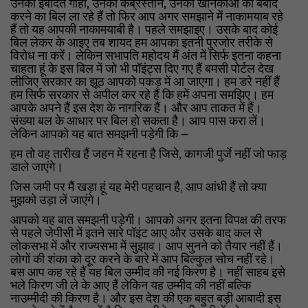
उनकी इबादत गाहों, उनकी कब्रस्तान, उनकी खानकाओं को बर्बाद
करने का बिल ला रहे हैं तो फिर आप अगर समझाने में नाकामयाब रहे
हैं तो यह आपकी नाकामयाबी है। पहले समझाइए। उसके बाद कोई
बिल लेकर के आइए तब शायद हम आपका इतनी पुरजोर तरीके से
विरोध ना करें। लेकिन सभापति महोदय मैं अंत में सिर्फ इतना कहना
चाहता हूं के इस बिल में जो भी पॉइंट्स दिए गए हैं बमसी पोर्टल देख
लीजिए सरकार का झूठ आपको पकड़ में आ जाएगा। हम डरे नहीं हैं
हम सिर्फ सरकार से अपील कर रहे हैं कि हमें अपना समझिए। हम
आपके अपने हैं इस देश के नागरिक हैं। और आप ताकत में हैं।
संख्या बल के आधार पर बिल हो सकता है। आप पास करा लें।
लेकिन आपको यह बात समझनी पड़ेगी कि –
हम तो वह तारीख हैं जहन में रहना है जिसे, कागजी पुर्जे नहीं जो फाड़
डाले जाएंगे।
जिस जमी पर मैं खड़ा हूं यह मेरी पहचान है, आप आंधी हैं तो क्या
मुझको उड़ा लें जाएंगे।
आपको यह बात समझनी पड़ेगी। आपको अगर इतना विपक्ष की तरफ
से पहले जेपीसी में इतने सारे पॉइंट आए और उसके बाद कल से
लोकसभा में और राज्यसभा में सुझाव। आप सुनने को तैयार नहीं हैं।
लोगों की शंका को दूर करने के बारे में आप बिल्कुल सोच नहीं रहे।
बस आप कह रहे हैं यह बिल उम्मीद की नई किरण है। नहीं साहब इसे
भले किरण जी ले के आए हैं लेकिन यह उम्मीद की नहीं बल्कि
नाउम्मीदी की किरण है। और इस देश की एक बहुत बड़ी आबादी इस