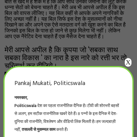
बात से खदे में है शक में है कि आप सीधे उनकी जमीनों को लूट करके
धन्ना सेठों को बेचना चाहते हैं। मेरी अब भी आपसे अपील है कि इस
बिल को वापस लीजिए। यह बिल कहीं से आपके अपने नागरिकों के
लिए अच्छा नहीं है। यह बिल सिर्फ इस देश के मुसलमानों को नीचा
दिखाने का और अपने एक ऐसे मतदाता वर्ग को खुश करने का बिल है
जिनको इस बिल के पास हो जाने से कुछ मिलेगा भी नहीं। लेकिन
आप एक नैरेटिव देना चाहते हैं एक मैसेज देना चाहते हैं।
मेरी आपसे अपील है कि कृपया जो ‘सबका साथ
सबका विकास ‘ का नारा है इस नारे को रत्ती भर तो
X
चरितार्थ कर दीजिये।
Pankaj Mukati, Politicswala
नमस्कार,
Politicswala
देश का पहला राजनीतिक दैनिक है। टीवी की शोरभरी बहसों
से अलग, हम सटीक राजनीतिक खबरें देते हैं। 8 पन्नों के इस दैनिक में देश-
दुनिया की राजनीति, विश्लेषण और वीडियो लिंक मिलती है। हम जल्दबाज़ी
नहीं,
तसल्ली से मुकम्मल काम
करते हैं।