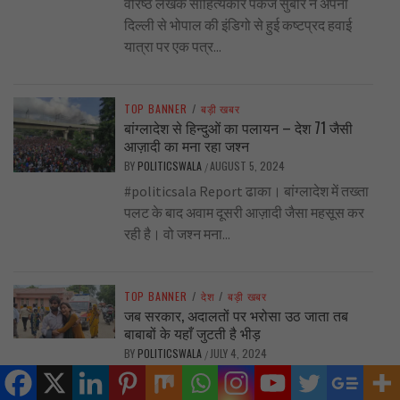
वरिष्ठ लेखक साहित्यकार पंकज सुबीर ने अपनी
दिल्ली से भोपाल की इंडिगो से हुई कष्टप्रद हवाई
यात्रा पर एक पत्र...
TOP BANNER
/
बड़ी खबर
बांग्लादेश से हिन्दुओं का पलायन – देश 71 जैसी
आज़ादी का मना रहा जश्न
BY
POLITICSWALA
AUGUST 5, 2024
/
#politicsala Report ढाका। बांग्लादेश में तख्ता
पलट के बाद अवाम दूसरी आज़ादी जैसा महसूस कर
रही है। वो जश्न मना...
TOP BANNER
/
देश
/
बड़ी खबर
जब सरकार, अदालतों पर भरोसा उठ जाता तब
बाबाबों के यहाँ जुटती है भीड़
BY
POLITICSWALA
JULY 4, 2024
/
सुनील कुमार (वरिष्ठ पत्रकार ) हिन्दू धर्म के बाबा या
प्रवचनकर्ता अंधाधुंध बड़े-बड़े दावे करते हुए