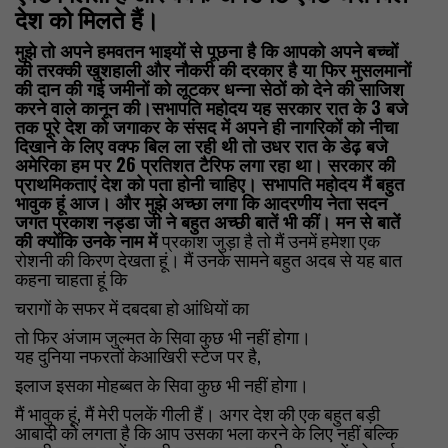
देश को मिलते हैं।
मुझे तो अपने हमवतन भाइयों से पूछना है कि आपको अपने बच्चों
की तरक्की खुशहाली और नौकरी की दरकार है या फिर मुसलमानों
की दान की गई जमीनों को लूटकर धन्ना सेठों को देने की साजिश
करने वाले कानून की।
सभापति महोदय यह सरकार रात के 3 बजे
तक पूरे देश को जगाकर के संसद में अपने ही नागरिकों को नीचा
दिखाने के लिए वक्फ बिल ला रही थी तो उधर
रात के डेढ़ बजे
अमेरिका हम पर 26 प्रतिशत टैरिफ लगा रहा था। सरकार की
प्राथमिकताएं देश को पता होनी चाहिए। सभापति महोदय मैं बहुत
भावुक हूं आज। और मुझे अच्छा लगा कि आदरणीय नेता सदन
जगत प्रकाश नड्डा जी ने बहुत अच्छी बातें भी कीं। मन से बातें
की क्योंकि उनके नाम में
प्रकाश जुड़ा है तो मैं उनमें हमेशा एक
रोशनी की किरण देखता हूं। मैं उनके सामने बहुत अदब से यह बात
कहना चाहता हूं कि
चरागों के सफर में दबदबा हो आंधियों का
तो फिर अंजाम जुल्मत के सिवा कुछ भी नहीं होगा।
यह दुनिया नफरतों केआखिरी स्टेज पर है,
इलाज इसका मोहब्बत के सिवा कुछ भी नहीं होगा।
मैं भावुक हूं, मैं मेरी पलकें गीली हैं। अगर देश की एक बहुत बड़ी
आबादी को लगता है कि आप उसका भला करने के लिए नहीं बल्कि