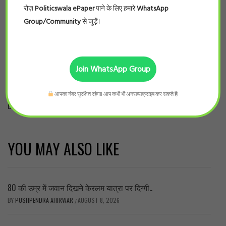
रोज़
Politicswala ePaper
पाने के लिए हमारे
WhatsApp
Group/Community
से जुड़ें।
Join WhatsApp Group
Tags:
#BHJ# Congress # Imran Pratapgadhi # waqf
आपका नंबर सुरक्षित रहेगा। आप कभी भी अनसब्सक्राइब कर सकते हैं।
bill# waqf ammendmnet bill
YOU MAY ALSO LIKE
80 की उम्र में जवान दिखने केरलम यात्रा पर दिग्गी..
BY
PUSHPENDRA AHIRWAR
AUGUST 8, 2026
/