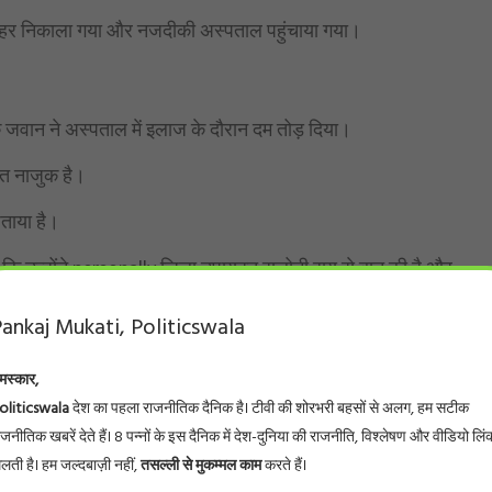
 बाहर निकाला गया और नजदीकी अस्पताल पहुंचाया गया।
क जवान ने अस्पताल में इलाज के दौरान दम तोड़ दिया।
लत नाजुक है।
जताया है।
या कि उन्होंने personally जिला उपायुक्त सलोनी राय से बात की है और
ankaj Mukati, Politicswala
 महत्वपूर्ण भूमिका निभाई, जो सराहनीय है।
मस्कार,
oliticswala
देश का पहला राजनीतिक दैनिक है। टीवी की शोरभरी बहसों से अलग, हम सटीक
ाजनीतिक खबरें देते हैं। 8 पन्नों के इस दैनिक में देश-दुनिया की राजनीति, विश्लेषण और वीडियो लिं
िलती है। हम जल्दबाज़ी नहीं,
तसल्ली से मुकम्मल काम
करते हैं।