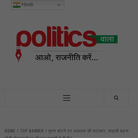
Skip
Hindi
to
content
POL
INDIA’S FIRST AND ONLY POLITICAL NEWS PORTAL
Primary
Menu
HOME
TOP BANNER
मुफ्त बांटने पर अदालत की फटकार, लाड़ली बहना
जैसी योजनाओं पर भी चल सकती है कैंची !