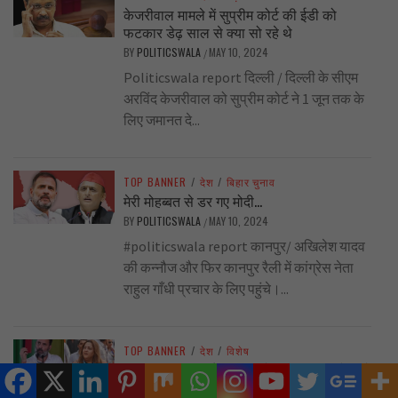
केजरीवाल मामले में सुप्रीम कोर्ट की ईडी को
फटकार डेढ़ साल से क्या सो रहे थे
BY
POLITICSWALA
MAY 10, 2024
/
Politicswala report दिल्ली / दिल्ली के सीएम
अरविंद केजरीवाल को सुप्रीम कोर्ट ने 1 जून तक के
लिए जमानत दे...
TOP BANNER
/
देश
/
बिहार चुनाव
मेरी मोहब्बत से डर गए मोदी…
BY
POLITICSWALA
MAY 10, 2024
/
#politicswala report कानपुर/ अखिलेश यादव
की कन्नौज और फिर कानपुर रैली में कांग्रेस नेता
राहुल गाँधी प्रचार के लिए पहुंचे।...
TOP BANNER
/
देश
/
विशेष
गटर राजनीति का ‘फिटकरी’ टेस्ट.. राधिका खेड़ा से
निकली है तो बात दूर तलक जाएगी..