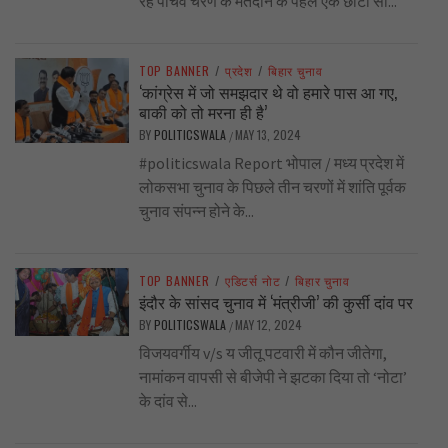
रहे पाँचवे चरण के मतदान के पहले एक छोटा सा...
TOP BANNER
/
प्रदेश
/
बिहार चुनाव
‘कांग्रेस में जो समझदार थे वो हमारे पास आ गए,
बाकी को तो मरना ही है’
BY
POLITICSWALA
MAY 13, 2024
/
#politicswala Report भोपाल / मध्य प्रदेश में
लोकसभा चुनाव के पिछले तीन चरणों में शांति पूर्वक
चुनाव संपन्न होने के...
TOP BANNER
/
एडिटर्स नोट
/
बिहार चुनाव
इंदौर के सांसद चुनाव में ‘मंत्रीजी’ की कुर्सी दांव पर
BY
POLITICSWALA
MAY 12, 2024
/
विजयवर्गीय v/s य जीतू पटवारी में कौन जीतेगा,
नामांकन वापसी से बीजेपी ने झटका दिया तो ‘नोटा’
के दांव से...