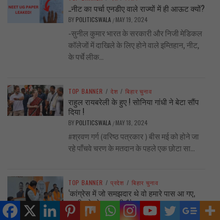
..नीट का पर्चा एनडीए वाले राज्यों में ही आऊट क्यों?
BY
POLITICSWALA
MAY 19, 2024
/
-सुनील कुमार भारत के सरकारी और निजी मेडिकल
कॉलेजों में दाखिले के लिए होने वाले इम्तिहान, नीट,
के पर्चे लीक...
TOP BANNER
/
देश
/
बिहार चुनाव
राहुल रायबरेली के हुए ! सोनिया गांधी ने बेटा सौंप
दिया !
BY
POLITICSWALA
MAY 18, 2024
/
#श्रवण गर्ग (वरिष्ठ पत्रकार ) बीस मई को होने जा
रहे पाँचवे चरण के मतदान के पहले एक छोटा सा...
TOP BANNER
/
प्रदेश
/
बिहार चुनाव
‘कांग्रेस में जो समझदार थे वो हमारे पास आ गए,
बाकी को तो मरना ही है’
BY
POLITICSWALA
MAY 13, 2024
/