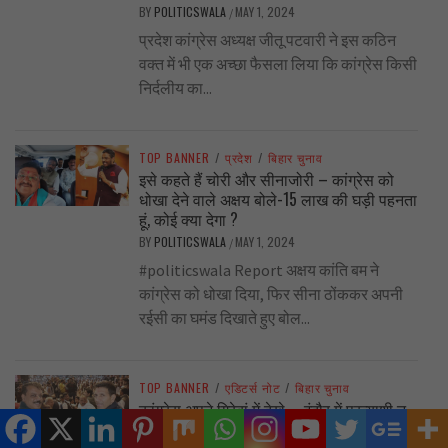
BY
POLITICSWALA
MAY 1, 2024
/
प्रदेश कांग्रेस अध्यक्ष जीतू पटवारी ने इस कठिन
वक्त में भी एक अच्छा फैसला लिया कि कांग्रेस किसी
निर्दलीय का...
TOP BANNER
/
प्रदेश
/
बिहार चुनाव
इसे कहते हैं चोरी और सीनाजोरी – कांग्रेस को
धोखा देने वाले अक्षय बोले-15 लाख की घड़ी पहनता
हूं, कोई क्या देगा ?
BY
POLITICSWALA
MAY 1, 2024
/
#politicswala Report अक्षय कांति बम ने
कांग्रेस को धोखा दिया, फिर सीना ठोंककर अपनी
रईसी का घमंड दिखाते हुए बोल...
TOP BANNER
/
एडिटर्स नोट
/
बिहार चुनाव
कांग्रेस अपने गिरेबां में देखे …. इंदौर में प्रत्याशी न
होने के पीछे नेताओं में बौद्धिक,राजनीतिक समझ की