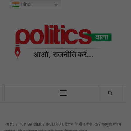
Skip
Hindi
to
content
POL
INDIA’S FIRST AND ONLY POLITICAL NEWS PORTAL
Primary
Menu
HOME
TOP BANNER
INDIA-PAK टेंशन के बीच बोले RSS प्रमुख मोहन
भागवत- जो दुस्साहस करेगा उसे सबक सिखाएगा भारत