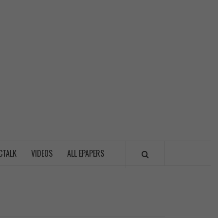
LITICSWALA
CTALK
VIDEOS
ALL EPAPERS