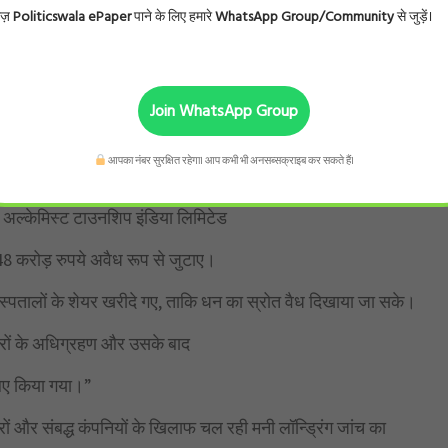
ोज़
Politicswala ePaper
पाने के लिए हमारे
WhatsApp Group/Community
से जुड़ें।
होल्डिंग्स लिमिटेड
हास्पद निवेशकों से
Join WhatsApp Group
ें अनधिकृत उद्देश्यों के लिए धन का दुरुपयोग किया,”
आपका नंबर सुरक्षित रहेगा। आप कभी भी अनसब्सक्राइब कर सकते हैं।
े से अल्केमिस्ट समूह की समूह
र अल्केमिस्ट टाउनशिप इंडिया लिमिटेड
48 करोड़ रुपये अवैध रूप से जुटाए।
अस्पतालों के शेयर खरीदे गए, ताकि धन का स्रोत वैध दिखाया जा सके।
रों के अधिग्रहण और उसके बाद
िए किया गया।”
टरों और संबद्ध कंपनियों के खिलाफ चल रही मनी लॉन्ड्रिंग जांच का