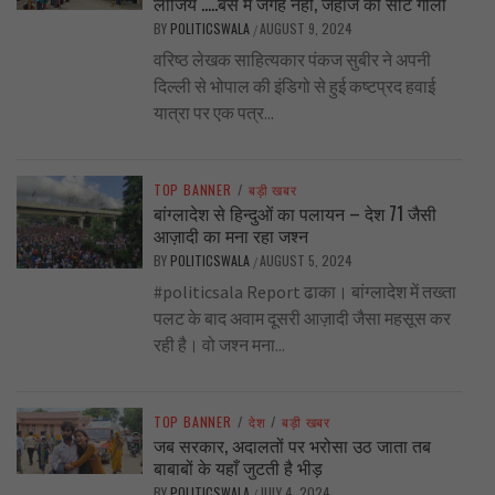
लीजिये …..बस में जगह नहीं, जहाज की सीट गीली
BY
POLITICSWALA
AUGUST 9, 2024
/
वरिष्ठ लेखक साहित्यकार पंकज सुबीर ने अपनी
दिल्ली से भोपाल की इंडिगो से हुई कष्टप्रद हवाई
यात्रा पर एक पत्र...
TOP BANNER
/
बड़ी खबर
बांग्लादेश से हिन्दुओं का पलायन – देश 71 जैसी
आज़ादी का मना रहा जश्न
BY
POLITICSWALA
AUGUST 5, 2024
/
#politicsala Report ढाका। बांग्लादेश में तख्ता
पलट के बाद अवाम दूसरी आज़ादी जैसा महसूस कर
रही है। वो जश्न मना...
TOP BANNER
/
देश
/
बड़ी खबर
जब सरकार, अदालतों पर भरोसा उठ जाता तब
बाबाबों के यहाँ जुटती है भीड़
BY
POLITICSWALA
JULY 4, 2024
/