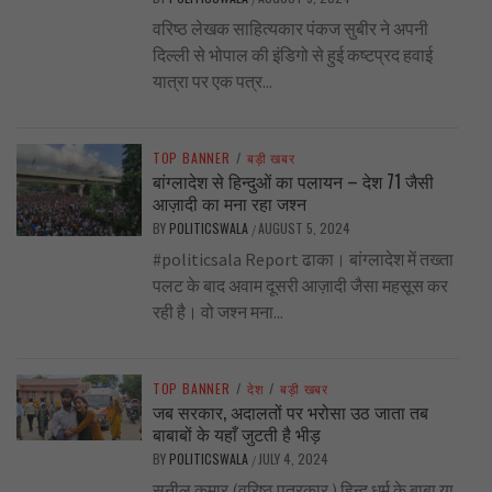
वरिष्ठ लेखक साहित्यकार पंकज सुबीर ने अपनी
दिल्ली से भोपाल की इंडिगो से हुई कष्टप्रद हवाई
यात्रा पर एक पत्र...
TOP BANNER
/
बड़ी खबर
बांग्लादेश से हिन्दुओं का पलायन – देश 71 जैसी
आज़ादी का मना रहा जश्न
BY
POLITICSWALA
AUGUST 5, 2024
/
#politicsala Report ढाका। बांग्लादेश में तख्ता
पलट के बाद अवाम दूसरी आज़ादी जैसा महसूस कर
रही है। वो जश्न मना...
TOP BANNER
/
देश
/
बड़ी खबर
जब सरकार, अदालतों पर भरोसा उठ जाता तब
बाबाबों के यहाँ जुटती है भीड़
BY
POLITICSWALA
JULY 4, 2024
/
सुनील कुमार (वरिष्ठ पत्रकार ) हिन्दू धर्म के बाबा या