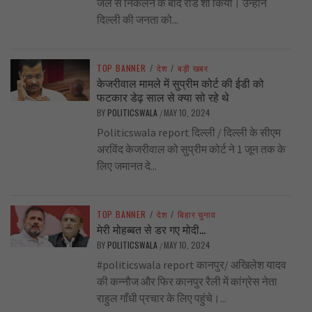
जेल से निकलने के बाद रोड शो किया। उन्होंने
दिल्ली की जनता को...
TOP BANNER
/
देश
/
बड़ी खबर
केजरीवाल मामले में सुप्रीम कोर्ट की ईडी को
फटकार डेढ़ साल से क्या सो रहे थे
BY
POLITICSWALA
MAY 10, 2024
/
Politicswala report दिल्ली / दिल्ली के सीएम
अरविंद केजरीवाल को सुप्रीम कोर्ट ने 1 जून तक के
लिए जमानत दे...
TOP BANNER
/
देश
/
बिहार चुनाव
मेरी मोहब्बत से डर गए मोदी…
BY
POLITICSWALA
MAY 10, 2024
/
#politicswala report कानपुर/ अखिलेश यादव
की कन्नौज और फिर कानपुर रैली में कांग्रेस नेता
राहुल गाँधी प्रचार के लिए पहुंचे।...