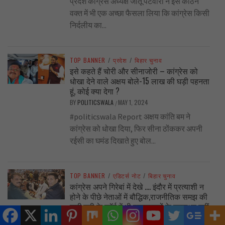
प्रदेश कांग्रेस अध्यक्ष जीतू पटवारी ने इस कठिन
वक्त में भी एक अच्छा फैसला लिया कि कांग्रेस किसी
निर्दलीय का...
TOP BANNER
/
प्रदेश
/
बिहार चुनाव
इसे कहते हैं चोरी और सीनाजोरी – कांग्रेस को
धोखा देने वाले अक्षय बोले-15 लाख की घड़ी पहनता
हूं, कोई क्या देगा ?
BY
POLITICSWALA
MAY 1, 2024
/
#politicswala Report अक्षय कांति बम ने
कांग्रेस को धोखा दिया, फिर सीना ठोंककर अपनी
रईसी का घमंड दिखाते हुए बोल...
TOP BANNER
/
एडिटर्स नोट
/
बिहार चुनाव
कांग्रेस अपने गिरेबां में देखे …. इंदौर में प्रत्याशी न
होने के पीछे नेताओं में बौद्धिक,राजनीतिक समझ की
कमी,डमी के फॉर्म में भी प्रस्तावकों के हस्ताक्षर नहीं
BY
POLITICSWALA
APRIL 30, 2024
/