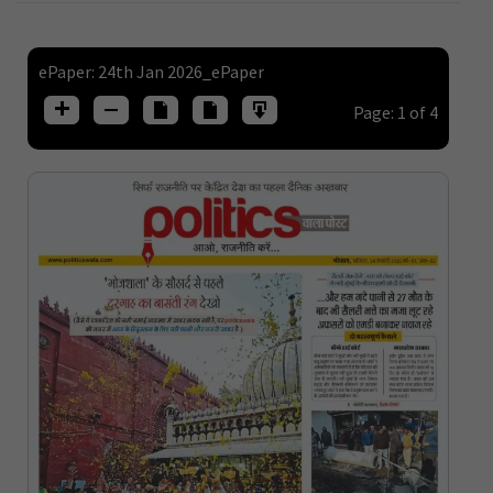
ePaper: 24th Jan 2026_ePaper
Page:
1
of
4