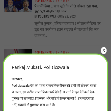
TOP BANNER
/
देश
/
विशेष
फेकमीडिया .. सच जूते के फीते बांधता रहा गया,
झूठ पूरा बाज़ार घूम आया
BY
POLITICSWALA
JUNE 22, 2024
/
सुनील कुमार (वरिष्ठ पत्रकार ) सोशल मीडिया पर
झूठ का कारोबार इतने धड़ल्ले से चलता है कि जब
तक वहां...
X
TOP BANNER
/
देश
/
विशेष
पोर्न अभिनेत्री से संबंध और ट्रम्प को सजा !
BY
POLITICSWALA
JUNE 1, 2024
/
Pankaj Mukati, Politicswala
अमरीका में यह भी माना जा रहा है कि ट्रंप समर्पित
समर्थकों में इस अदालती फैसले से कोई फर्क नहीं...
नमस्कार,
Politicswala
देश का पहला राजनीतिक दैनिक है। टीवी की शोरभरी बहसों
से अलग, हम सटीक राजनीतिक खबरें देते हैं। 8 पन्नों के इस दैनिक में देश-
TOP BANNER
/
प्रदेश
/
बड़ी खबर
दुनिया की राजनीति, विश्लेषण और वीडियो लिंक मिलती है। हम जल्दबाज़ी
नर्सिंग घोटाला… प्रदेश के 66 फर्जी नर्सिंग कॉलेजों
की सूची देखिये
नहीं,
तसल्ली से मुकम्मल काम
करते हैं।
BY
POLITICSWALA
MAY 28, 2024
/