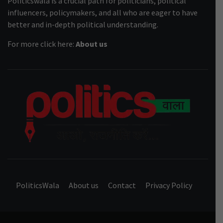
Politicswala is a crucial path for politicians, political
influencers, policymakers, and all who are eager to have
better and in-depth political understanding.
For more click here:
About us
POL
INDIA’S FIRST AND ONLY POLITICAL NEWS PORTAL
PoliticsWala
About us
Contact
Privacy Policy